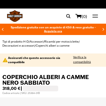
web accessibility
(0)
Spedizione gratuita con un acquisto di €50 & reso gratuito -
Acquista ora
Tipi di prodotto H-D
Accessori
Ricambi per motociclette
/
/
/
Decorazioni e accessori
Coperchi alberi a camme
/
Verifica la
Assicurati che questo accessorio sia
compatibilità
compatibile
COPERCHIO ALBERI A CAMME
NERO SABBIATO
318,00 €
|
Codice articolo | SKU: 25364-01B