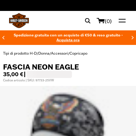
web accessibility
(0)
Spedizione gratuita con un acquisto di €50 & reso gratuito -
Acquista ora
Tipi di prodotto H-D
Donna
Accessori
Copricapo
/
/
/
FASCIA NEON EAGLE
35,00 €
|
Codice articolo | SKU: 97733-25VW