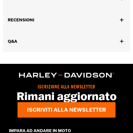
Genere:
Donna
RECENSIONI
GARANZIA:
Garanzia limitata di 2 anni – Visitare la pagina
www.h-d.com/warranty
per le informazioni complete
Origine:
Articolo d'importazione
Q&A
ISCRIZIONE ALLA NEWSLETTER
Rimani aggiornato
ISCRIVITI ALLA NEWSLETTER
IMPARA AD ANDARE IN MOTO