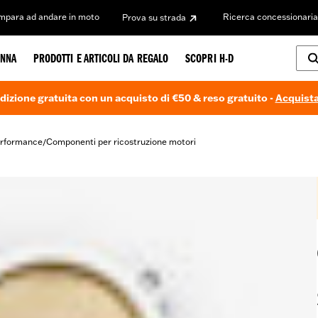
Impara ad andare in moto
Ricerca concessionaria
Prova su strada
NNA
PRODOTTI E ARTICOLI DA REGALO
SCOPRI H-D
dizione gratuita con un acquisto di €50 & reso gratuito -
Acquista
erformance
Componenti per ricostruzione motori
/