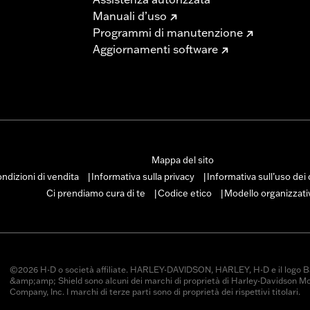
Manuali d’uso
Programmi di manutenzione
Aggiornamenti software
Mappa del sito
ndizioni di vendita
Informativa sulla privacy
Informativa sull’uso dei
|
|
Ci prendiamo cura di te
Codice etico
Modello organizzati
|
|
©2026 H-D o società affiliate. HARLEY-DAVIDSON, HARLEY, H-D e il logo B
&amp;amp; Shield sono alcuni dei marchi di proprietà di Harley-Davidson M
Company, Inc. I marchi di terze parti sono di proprietà dei rispettivi titolari.