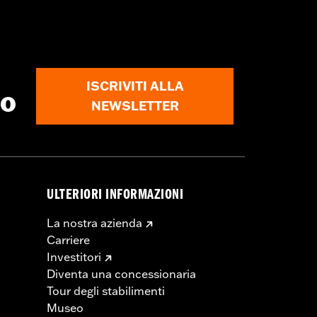
must not be used on public roads
s are 49-state U.S. EPA compliant but
ornia guidelines on tampering can also
for the experienced rider only.
ISCRIVITI ALLA
to
NEWSLETTER
ULTERIORI INFORMAZIONI
La nostra azienda
Carriere
Investitori
Diventa una concessionaria
Tour degli stabilimenti
Museo