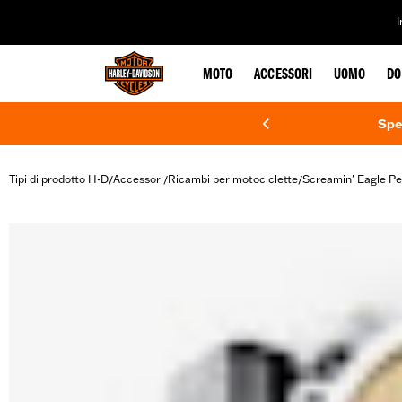
web accessibility
MOTO
ACCESSORI
UOMO
DO
Spe
Tipi di prodotto H-D
Accessori
Ricambi per motociclette
Screamin' Eagle P
/
/
/