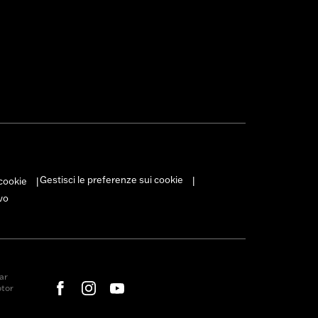
Gestisci le preferenze sui cookie
 cookie
|
|
vo
ar
otor