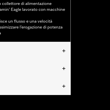
 collettore di alimentazione
amin’ Eagle lavorato con macchine
sce un flusso e una velocità
ssimizzare l’erogazione di potenza
a
restazioni Screamin' Eagle®
 Milwaukee-Eight® della linea Screamin’