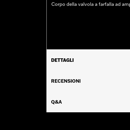
Corpo della valvola a farfalla ad a
DETTAGLI
Corpo farfallato di ricambio per model
Milwaukee-Eight® Stage IV 135CI. Compa
RECENSIONI
Eagle.
Istruzioni di installazione
Calibrazione ECM richiesta:
Q&A
Sí
Venduti singolarmente:
Ciascuno
Contenuto della confezione:
Corpo f
GARANZIA:
,,,,,,,,,,,,,,,,,,,,,,,,,,,,,,,,,,,,,,,,,,,,,,,,
CERTIFICAZIONE:
Conformità EPA in 4