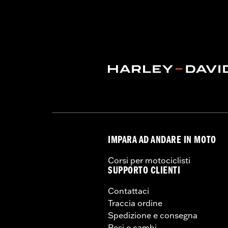
Harley-Davidson® motorcycles mo
and, in some cases, may be restr
are NOT compliant for sale or use 
lead to substantial fines and pen
IMPARA AD ANDARE IN MOTO
Corsi per motociclisti
SUPPORTO CLIENTI
Contattaci
Traccia ordine
Spedizione e consegna
Resi e cambi