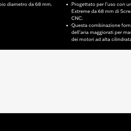
mpio diametro da 68 mm.
Progettato per l’uso con un
Extreme da 68 mm di Scre
CNC.
Questa combinazione forni
dell’aria maggiorati per ma
dei motori ad alta cilindrat
li Touring '21-'25 dotati di motore preassemblato ad alte p
tibile con tutti i filtri dell’aria ad alto flusso per motore
arfallato
,,,,,,,,,,,,,,,,,,
9 stati degli Stati Uniti