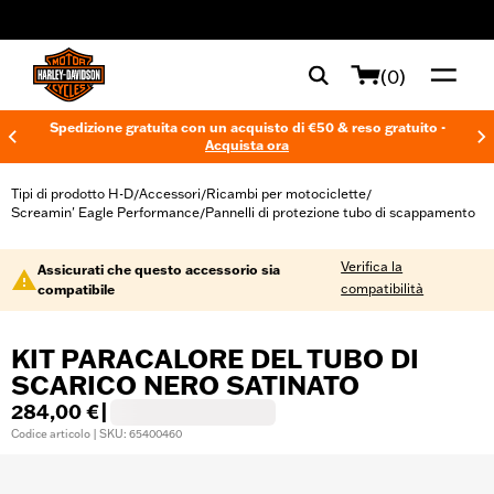
web accessibility
(0)
Spedizione gratuita con un acquisto di €50 & reso gratuito -
Acquista ora
Tipi di prodotto H-D
Accessori
Ricambi per motociclette
/
/
/
Screamin' Eagle Performance
Pannelli di protezione tubo di scappamento
/
Verifica la
Assicurati che questo accessorio sia
compatibilità
compatibile
KIT PARACALORE DEL TUBO DI
SCARICO NERO SATINATO
284,00 €
|
Codice articolo | SKU: 65400460