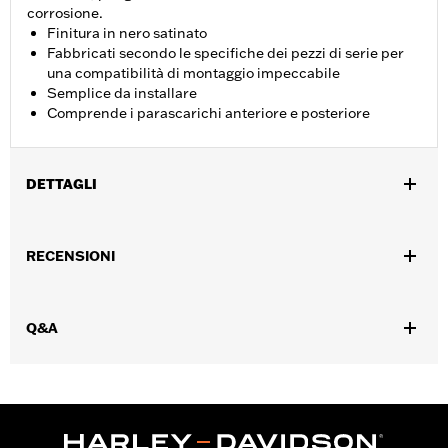
corrosione.
Finitura in nero satinato
Fabbricati secondo le specifiche dei pezzi di serie per
una compatibilità di montaggio impeccabile
Semplice da installare
Comprende i parascarichi anteriore e posteriore
DETTAGLI
Per modelli FLFB, FLFBS, FXBR e FXBRS dal '18 in poi.
Istruzioni di installazione
RECENSIONI
Venduti singolarmente:
Coppia
Contenuto della confezione:
Parascarichi anteriore e
posteriore
Q&A