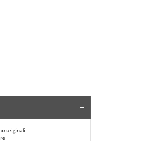
no originali
ore