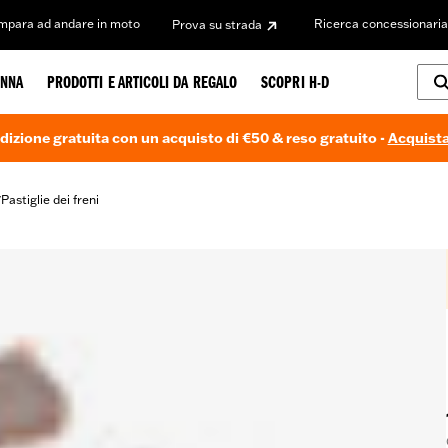
Impara ad andare in moto
Ricerca concessionaria
Prova su strada
NNA
PRODOTTI E ARTICOLI DA REGALO
SCOPRI H-D
dizione gratuita con un acquisto di €50 & reso gratuito -
Acquista
Pastiglie dei freni
/