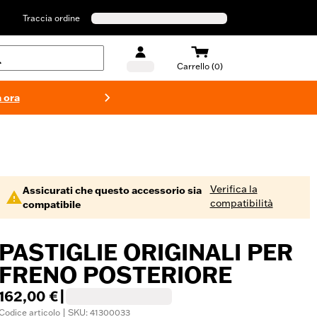
Traccia ordine
Carrello (0)
 ora
Costumi d
Verifica la
Assicurati che questo accessorio sia
compatibilità
compatibile
PASTIGLIE ORIGINALI PER
FRENO POSTERIORE
162,00 €
|
Codice articolo | SKU: 41300033