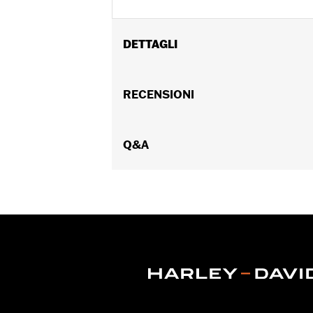
DETTAGLI
Per modelli Trike '14-'18
Venduti singolarmente:
RECENSIONI
Coppia
Contenuto della confezione:
Coppia 
Q&A