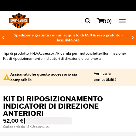
web accessibility
(0)
Spedizione gratuita con un acquisto di €50 & reso gratuito -
Acquista ora
Tipi di prodotto H-D
Accessori
Ricambi per motociclette
Illuminazione
/
/
/
/
Kit di riposizionamento indicatori di direzione e bulloneria
Verifica la
Assicurati che questo accessorio sia
compatibilità
compatibile
KIT DI RIPOSIZIONAMENTO
INDICATORI DI DIREZIONE
ANTERIORI
52,00 €
|
Codice articolo | SKU: 68643-09