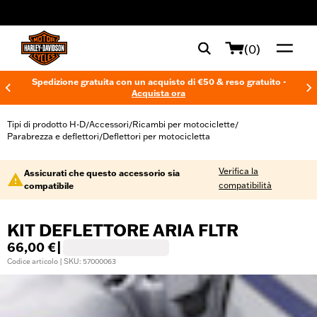
web accessibility
(0)
Spedizione gratuita con un acquisto di €50 & reso gratuito -
Acquista ora
Tipi di prodotto H-D
Accessori
Ricambi per motociclette
/
/
/
Parabrezza e deflettori
Deflettori per motocicletta
/
Verifica la
Assicurati che questo accessorio sia
compatibilità
compatibile
KIT DEFLETTORE ARIA FLTR
66,00 €
|
Codice articolo | SKU: 57000063