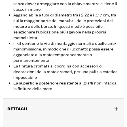
senza dover armeggiare con la chiave mentre si tiene il
casco in mano
Agganciabile a tubi di diametro tra i 2,22 e i 3,17 cm, tra
cui la maggior parte dei manubri, delle protezioni del
motore o delle borse. In questi modo è possibile
selezionare l’ubicazione più agevole nella propria
motocicletta
Il kit contiene le viti di montaggio normali e quelle anti-
manomissione, in modo che il lucchetto possa essere
agganciato alla moto temporaneamente o
permanentemente
La finitura cromata si coordina con accessori o
decorazioni della moto cromati, per una pulizia estetica
impeccabile
La superficie posteriore resistente ai graffi non intacca
la finitura della moto
DETTAGLI
polliciAdatto a qualsiasi tubo da .875 pollici-1.25 pollici inclusi