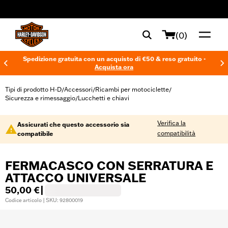
web accessibility
(0)
Spedizione gratuita con un acquisto di €50 & reso gratuito -
Acquista ora
Tipi di prodotto H-D
Accessori
Ricambi per motociclette
/
/
/
Sicurezza e rimessaggio
Lucchetti e chiavi
/
Verifica la
Assicurati che questo accessorio sia
compatibilità
compatibile
FERMACASCO CON SERRATURA E
ATTACCO UNIVERSALE
50,00 €
|
Codice articolo | SKU: 92800019