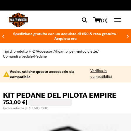
web accessibility
(0)
Spedizione gratuita con un acquisto di €50 & reso gratuito -
Acquista ora
Tipi di prodotto H-D
Accessori
Ricambi per motociclette
/
/
/
Comandi a pedale
Pedane
/
Verifica la
Assicurati che questo accessorio sia
compatibilità
compatibile
KIT PEDANE DEL PILOTA EMPIRE
753,00 €
|
Codice articolo | SKU: 50501932