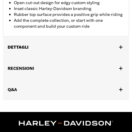
Open cut-out design for edgy custom styling
Inset classic Harley-Davidson branding
Rubber top surface provides a positive grip while riding
Add the complete collection, or start with one
component and build your custom ride
DETTAGLI
Per i modelli FLD '12-'16 e FL Softail® ‘86-'17 (esclusi FLS, FLSS,
FLSTFB, FLSTFBS e FXSE), Touring dal ‘86 in poi (esclusi
RECENSIONI
FLTRXRRSE dal '25 in poi) e Trike dal ‘08 in poi.
Istruzioni di installazione
Collezione:
Empire
Q&A
Posizione guidatore:
Motociclista
Venduti singolarmente:
Coppia
Contenuto della confezione:
Pedane destra e sinistra e
istruzioni per l’installazione