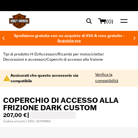
web accessibility
(0)
Spedizione gratuita con un acquisto di €50 & reso gratuito -
Acquista ora
Tipi di prodotto H-D
Accessori
Ricambi per motociclette
/
/
/
Decorazioni e accessori
Coperchi di accesso alla frizione
/
Verifica la
Assicurati che questo accessorio sia
compatibilità
compatibile
COPERCHIO DI ACCESSO ALLA
FRIZIONE DARK CUSTOM
207,00 €
|
Codice articolo | SKU: 25700960