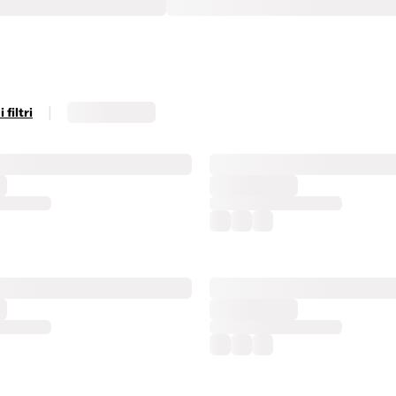
|
filtri