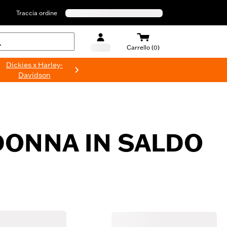
Traccia ordine
Carrello (0)
Dickies x Harley-
Davidson
DONNA IN SALDO