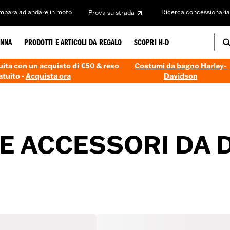
Impara ad andare in moto
Ricerca concessionaria
Prova su strada
NNA
PRODOTTI E ARTICOLI DA REGALO
SCOPRI H-D
ita con un acquisto di €50 & reso
Costumi da bagno Harley-
atuito -
Acquista ora
Davidson
E ACCESSORI DA 