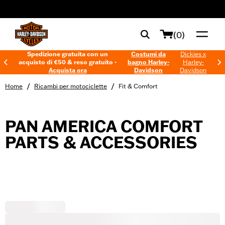
web accessibility
(0)
Spedizione gratuita con un
Costumi da
Dickies x
acquisto di €50 & reso gratuito -
bagno Harley-
Harley-
Acquista ora
Davidson
Davidson
/
/
Home
Ricambi per motociclette
Fit & Comfort
PAN AMERICA COMFORT
PARTS & ACCESSORIES