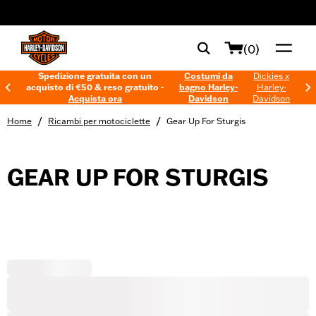
web accessibility
(0)
Spedizione gratuita con un
Costumi da
Dickies x
acquisto di €50 & reso gratuito -
bagno Harley-
Harley-
Acquista ora
Davidson
Davidson
/
/
Home
Ricambi per motociclette
Gear Up For Sturgis
GEAR UP FOR STURGIS