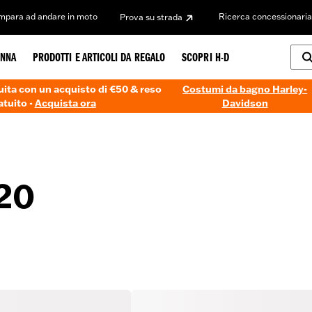
Impara ad andare in moto
Ricerca concessionaria
Prova su strada
NNA
PRODOTTI E ARTICOLI DA REGALO
SCOPRI H-D
ita con un acquisto di €50 & reso
Costumi da bagno Harley-
atuito -
Acquista ora
Davidson
20