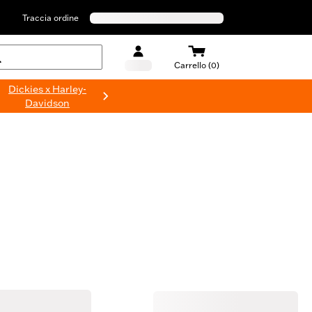
Traccia ordine
Carrello (0)
Dickies x Harley-
Davidson