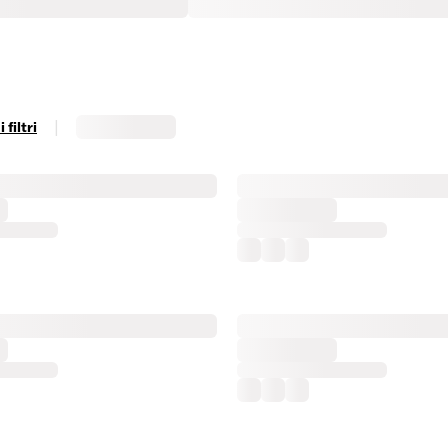
|
filtri