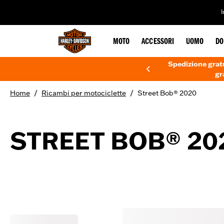
web accessibility
MOTO
ACCESSORI
UOMO
DO
Spedizione gratu
gr
/
/
Home
Ricambi per motociclette
Street Bob® 2020
STREET BOB® 20