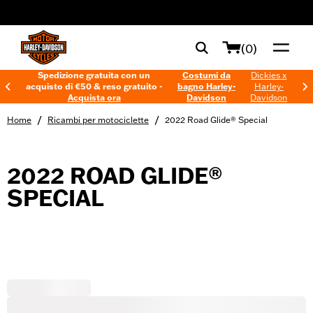
web accessibility
(0)
Spedizione gratuita con un
Costumi da
Dickies x
acquisto di €50 & reso gratuito -
bagno Harley-
Harley-
Acquista ora
Davidson
Davidson
/
/
Home
Ricambi per motociclette
2022 Road Glide® Special
2022 ROAD GLIDE®
SPECIAL