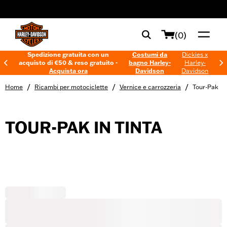
web accessibility
(0)
Spedizione gratuita con un
Costumi da
Dickies x
acquisto di €50 & reso gratuito -
bagno Harley-
Harley-
Acquista ora
Davidson
Davidson
/
/
/
Home
Ricambi per motociclette
Vernice e carrozzeria
Tour-Pak
TOUR-PAK IN TINTA