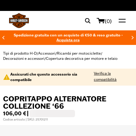
web accessibility
(0)
Spedizione gratuita con un acquisto di €50 & reso gratuito -
Acquista ora
Tipi di prodotto H-D
Accessori
Ricambi per motociclette
/
/
/
Decorazioni e accessori
Copertura decorativa per motore e telaio
/
Verifica la
Assicurati che questo accessorio sia
compatibilità
compatibile
COPRITAPPO ALTERNATORE
COLLEZIONE ‘66
106,00 €
|
Codice articolo | SKU: 25701211