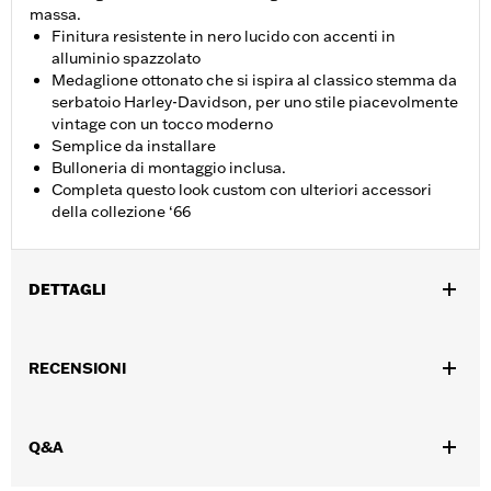
massa.
Finitura resistente in nero lucido con accenti in
alluminio spazzolato
Medaglione ottonato che si ispira al classico stemma da
serbatoio Harley-Davidson, per uno stile piacevolmente
vintage con un tocco moderno
Semplice da installare
Bulloneria di montaggio inclusa.
Completa questo look custom con ulteriori accessori
della collezione ‘66
DETTAGLI
Per modelli dotati di motore Revolution Max dal ‘21 in poi.
Istruzioni di installazione
RECENSIONI
Collezione:
Collezione ’66
Venduti singolarmente:
Ciascuno
Contenuto della confezione:
Coperchio alternatore, anello di
Q&A
tenuta e istruzioni per l’installazione