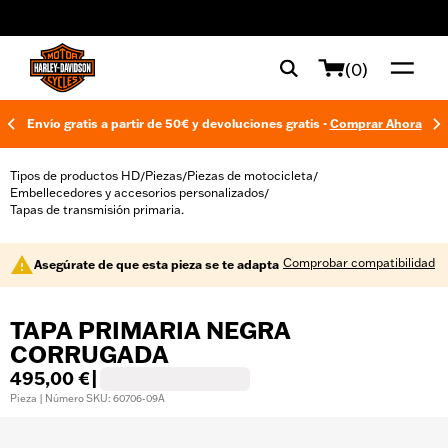
web accessibility
(0)
Envío gratis a partir de 50€ y devoluciones gratis -
Comprar Ahora
Tipos de productos HD
Piezas
Piezas de motocicleta
/
/
/
Embellecedores y accesorios personalizados
/
Tapas de transmisión primaria.
Comprobar compatibilidad
Asegúrate de que esta pieza se te adapta
TAPA PRIMARIA NEGRA
CORRUGADA
495,00 €
|
Pieza | Número SKU: 60706-09A