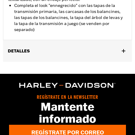
Completa el look "ennegrecido" con las tapas de la
transmisión primaria, las carcasas de los balancines,
las tapas de los balancines, la tapa del árbol de levas y
la tapa de la transmisión a juego (se venden por
separado)
DETALLES
Compatible con los modelos Touring y Trike ’07-’15 (excepto
FLHTKL y FLHTCUL).
Se vende por unidades:
Cada una
Contenido del embalaje:
Sólo tapa de la transmisión primaria
NOTAS:
El desmontaje e instalación de las tapas de motor
podría requerir la compra de juntas nuevas. Consulta al
REGÍSTRATE EN LA NEWSLETTER
Mantente
concesionario para más información.
informado
REGÍSTRATE POR CORREO