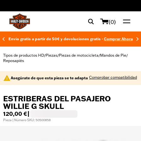
web accessibility
(0)
Envío gratis a partir de 50€ y devoluciones gratis -
Comprar Ahora
Tipos de productos HD
Piezas
Piezas de motocicleta
Mandos de Pie
/
/
/
/
Reposapiés
Comprobar compatibilidad
Asegúrate de que esta pieza se te adapta
ESTRIBERAS DEL PASAJERO
WILLIE G SKULL
120,00 €
|
Pieza | Número SKU: 50500858