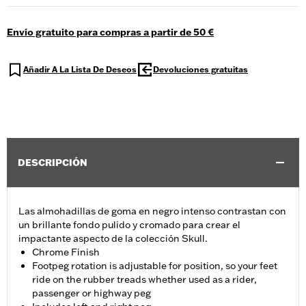
Envío gratuito para compras a partir de 50 €
Añadir A La Lista De Deseos
Devoluciones gratuitas
DESCRIPCIÓN
Las almohadillas de goma en negro intenso contrastan con
un brillante fondo pulido y cromado para crear el
impactante aspecto de la colección Skull.
Chrome Finish
Footpeg rotation is adjustable for position, so your feet
ride on the rubber treads whether used as a rider,
passenger or highway peg