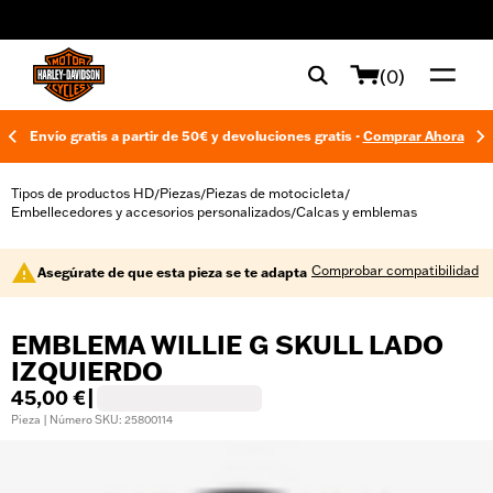
web accessibility
(0)
Envío gratis a partir de 50€ y devoluciones gratis -
Comprar Ahora
Tipos de productos HD
Piezas
Piezas de motocicleta
/
/
/
Embellecedores y accesorios personalizados
Calcas y emblemas
/
Comprobar compatibilidad
Asegúrate de que esta pieza se te adapta
EMBLEMA WILLIE G SKULL LADO
IZQUIERDO
45,00 €
|
Pieza | Número SKU: 25800114