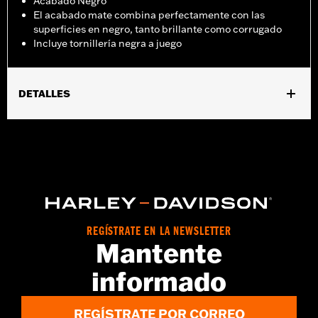
Acabado Negro
El acabado mate combina perfectamente con las
superficies en negro, tanto brillante como corrugado
Incluye tornillería negra a juego
DETALLES
Compatible con los modelos XG ’15 y posteriores.
Instrucciones de instalación
Colección:
Willie G. Skull
Lado de la moto:
Izquierda
Se vende por unidades:
Cada una
Contenido del embalaje:
Medallón, soporte y tornillería de
fijación
REGÍSTRATE EN LA NEWSLETTER
Mantente
GARANTÍA:
,,,,,,,,,,,,,,,,,,,,,,,,,,,,,,,,,,,,,,,,,,,,,,,,,,,,,,,,,,,,,,,,,
informado
REGÍSTRATE POR CORREO