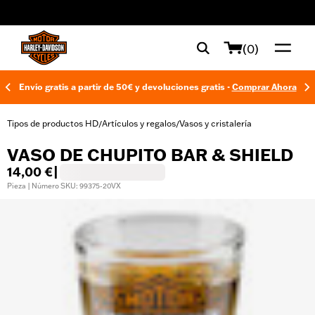
web accessibility
(0)
Envío gratis a partir de 50€ y devoluciones gratis -
Comprar Ahora
Tipos de productos HD
Artículos y regalos
Vasos y cristalería
/
/
VASO DE CHUPITO BAR & SHIELD
14,00 €
|
Pieza | Número SKU: 99375-20VX