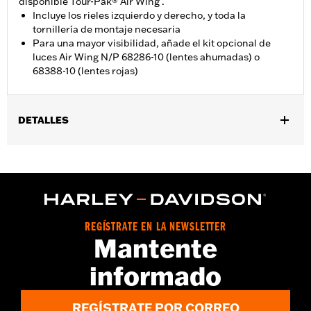
disponible Tour-Pak® Air Wing .
Incluye los rieles izquierdo y derecho, y toda la
tornillería de montaje necesaria
Para una mayor visibilidad, añade el kit opcional de
luces Air Wing N/P 68286-10 (lentes ahumadas) o
68388-10 (lentes rojas)
DETALLES
Compatible con los modelos FLHTCUTG y FLHTCUTGSE ’09 y
posteriores, y FLHXXX ’10-’11. No compatible con el protector del
guardabarros Trike N/P 57892-11.
Instrucciones de instalación
Se vende por separado:
Kit de luces Air Wing N/P 68286-10 o
REGÍSTRATE EN LA NEWSLETTER
68388-10
Mantente
Se vende por unidades:
Cada una
Contenido del embalaje:
Raíl del guardabarros y toda la
informado
tornillería necesaria para su instalación
REGÍSTRATE POR CORREO