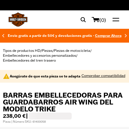
web accessibility
(0)
Envío gratis a partir de 50€ y devoluciones gratis -
Comprar Ahora
Tipos de productos HD
Piezas
Piezas de motocicleta
/
/
/
Embellecedores y accesorios personalizados
/
Embellecedores del tren trasero
Comprobar compatibilidad
Asegúrate de que esta pieza se te adapta
BARRAS EMBELLECEDORAS PARA
GUARDABARROS AIR WING DEL
MODELO TRIKE
238,00 €
|
Pieza | Número SKU: 61400058