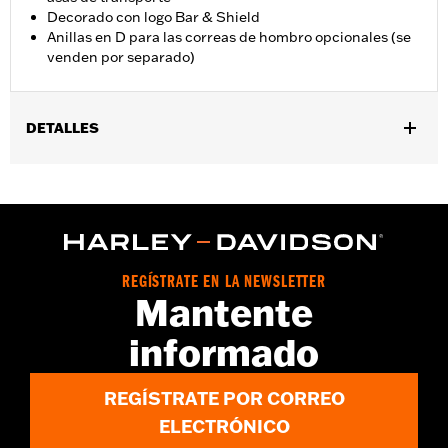
Decorado con logo Bar & Shield
Anillas en D para las correas de hombro opcionales (se
venden por separado)
DETALLES
Compatible con los modelos FLSB '18 y posteriores, FXLRST '22
y posteriores y FXLR y FXLRS '18 y posteriores equipados con
maletas ST 90202534.
Resistente al agua:
Sí
Se vende por unidades:
Par
REGÍSTRATE EN LA NEWSLETTER
Material:
Nylon
Mantente
Contenido del embalaje:
Travel-Paks izquierdo y derecho
informado
REGÍSTRATE POR CORREO
ELECTRÓNICO