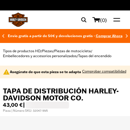
web accessibility
(0)
Envío gratis a partir de 50€ y devoluciones gratis -
Comprar Ahora
Tipos de productos HD
Piezas
Piezas de motocicleta
/
/
/
Embellecedores y accesorios personalizados
Tapas del encendido
/
Comprobar compatibilidad
Asegúrate de que esta pieza se te adapta
TAPA DE DISTRIBUCIÓN HARLEY-
DAVIDSON MOTOR CO.
43,00 €
|
Pieza | Número SKU: 32047-99A