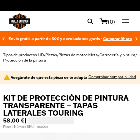
web accessibility
(0)
Envío gratis a partir de 50€ y devoluciones gratis -
Comprar Ahora
Tipos de productos HD
Piezas
Piezas de motocicleta
Carrocería y pintura
/
/
/
/
Protección de la pintura
Comprobar compatibilidad
Asegúrate de que esta pieza se te adapta
KIT DE PROTECCIÓN DE PINTURA
TRANSPARENTE – TAPAS
LATERALES TOURING
58,00 €
|
Pieza | Número SKU: 11100078