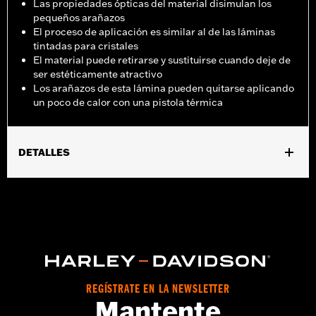
Las propiedades ópticas del material disimulan los
pequeños arañazos
El proceso de aplicación es similar al de las láminas
tintadas para cristales
El material puede retirarse y sustituirse cuando deje de
ser estéticamente atractivo
Los arañazos de esta lámina pueden quitarse aplicando
un poco de calor con una pistola térmica
DETALLES
Compatible con los modelos '97 y posteriores Touring y '24
FLHKT y FLTRK. No se recomienda usarlo con pinturas denim o
no originales.
Instrucciones de instalación
Uso recomendado:
Para la protección contra pequeñas
rozaduras y arañazos
Se vende por unidades:
Cada una
REGÍSTRATE EN LA NEWSLETTER
Contenido del embalaje:
2 piezas de material (1 por lado)
Mantente
GARANTÍA:
,,,,,,,,,,,,,,,,,,,,,,,,,,,,,,,,,,,,,,,,,,,,,,,,,,,,,,,,,,,,,,,,,,,