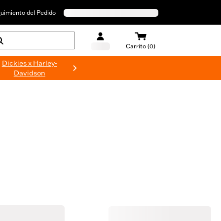
uimiento del Pedido
Carrito (0)
Dickies x Harley-
Davidson