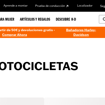
Aprende a montar
Localizador
Prueba de conducción
Seg
ARA MUJER
ARTÍCULOS Y REGALOS
DESCUBRE H-D
artir de 50€ y devoluciones gratis -
Bañadores Harley-
Comprar Ahora
Davidson
OTOCICLETAS