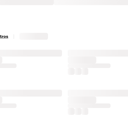
|
ltros