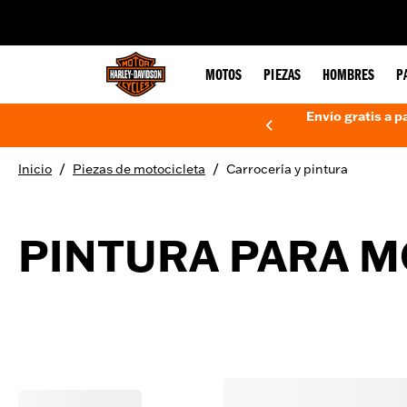
web accessibility
MOTOS
PIEZAS
HOMBRES
P
Envío gratis a p
/
/
Inicio
Piezas de motocicleta
Carrocería y pintura
PINTURA PARA M