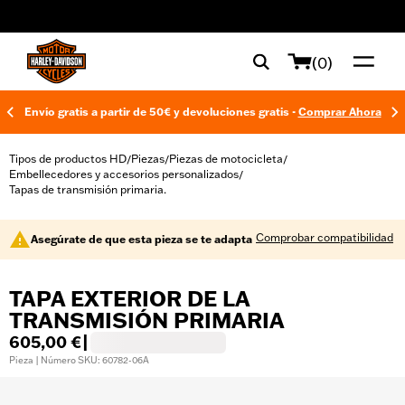
web accessibility
(0)
Envío gratis a partir de 50€ y devoluciones gratis -
Comprar Ahora
Tipos de productos HD
Piezas
Piezas de motocicleta
/
/
/
Embellecedores y accesorios personalizados
/
Tapas de transmisión primaria.
Comprobar compatibilidad
Asegúrate de que esta pieza se te adapta
TAPA EXTERIOR DE LA
TRANSMISIÓN PRIMARIA
605,00 €
|
Pieza | Número SKU: 60782-06A