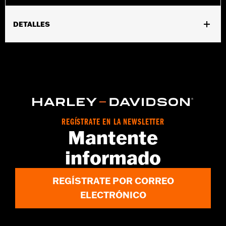
DETALLES
Compatible con los modelos '08-'25 Touring (excepto '23 y
posteriores FLHXSE, FLTRXSE, '24 y posteriores FLHX, FLTRX,
'24 FLTRXSTSE y '25 y posteriores FLHXU y FLTRXRRSE) y '09-
'13 y '19-'25 Trike.
Instrucciones de instalación
Se vende por unidades:
Cada una
Contenido del embalaje:
1 tapa cromada, junta y adhesivo
REGÍSTRATE EN LA NEWSLETTER
Mantente
informado
REGÍSTRATE POR CORREO
ELECTRÓNICO