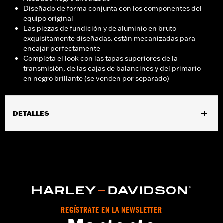
Diseñado de forma conjunta con los componentes del
equipo original
Las piezas de fundición y de aluminio en bruto
exquisitamente diseñadas, están mecanizadas para
encajar perfectamente
Completa el look con las tapas superiores de la
transmisión, de las cajas de balancines y del primario
en negro brillante (se venden por separado)
DETALLES
Compatible con los modelos '18 y posteriores Softail® (excepto
FLDE, FLHC y FLHCS) y '17-25 Touring (excepto modelos Center
Cooled) y Trike. Su instalación requiere la compra por separado
de la junta para la tapa de levas correspondiente al modelo. No
compatible con los modelos FXDRS equipados con escape
Screamin’ Eagle.
Instrucciones de instalación
Colección:
Defiance
REGÍSTRATE EN LA NEWSLETTER
Se vende por unidades:
Cada una