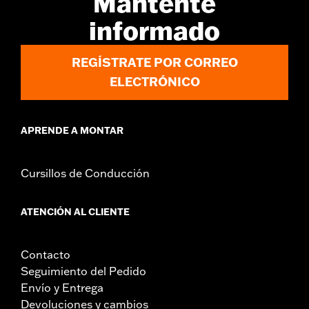
Mantente
Contenido del embalaje:
Sólo tapa del árbol de levas
informado
GARANTÍA:
,,,,,,,,,,,,,,,,,,,,,,,,,,,,,,,,,,,,,,,,,,,,,,,,,,,,,,,,,,,,,,,,
NOTAS:
El desmontaje e instalación de las tapas de motor
podría requerir la compra de juntas nuevas. Consulta al
REGÍSTRATE POR CORREO
concesionario para más información.
ELECTRÓNICO
APRENDE A MONTAR
Cursillos de Conducción
ATENCIÓN AL CLIENTE
Contacto
Seguimiento del Pedido
Envío y Entrega
Devoluciones y cambios