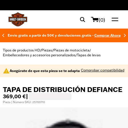
web accessibility
(0)
Envío gratis a partir de 50€ y devoluciones gratis -
Comprar Ahora
Tipos de productos HD
Piezas
Piezas de motocicleta
/
/
/
Embellecedores y accesorios personalizados
Tapas de levas
/
Comprobar compatibilidad
Asegúrate de que esta pieza se te adapta
TAPA DE DISTRIBUCIÓN DEFIANCE
369,00 €
|
Pieza | Número SKU: 25700710