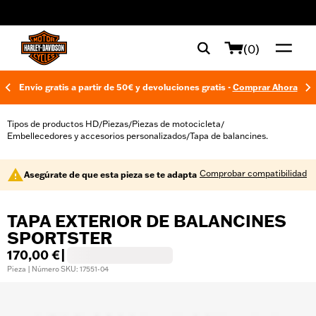
web accessibility
(0)
Envío gratis a partir de 50€ y devoluciones gratis -
Comprar Ahora
Tipos de productos HD
Piezas
Piezas de motocicleta
/
/
/
Embellecedores y accesorios personalizados
Tapa de balancines.
/
Comprobar compatibilidad
Asegúrate de que esta pieza se te adapta
TAPA EXTERIOR DE BALANCINES
SPORTSTER
170,00 €
|
Pieza | Número SKU: 17551-04