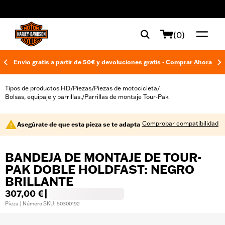
web accessibility
(0)
Envío gratis a partir de 50€ y devoluciones gratis -
Comprar Ahora
Tipos de productos HD
Piezas
Piezas de motocicleta
/
/
/
Bolsas, equipaje y parrillas.
Parrillas de montaje Tour-Pak
/
Comprobar compatibilidad
Asegúrate de que esta pieza se te adapta
BANDEJA DE MONTAJE DE TOUR-
PAK DOBLE HOLDFAST: NEGRO
BRILLANTE
307,00 €
|
Pieza | Número SKU: 50300192