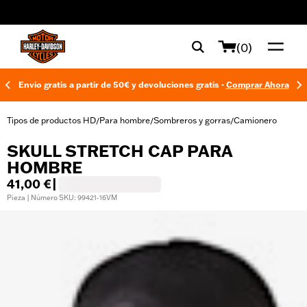
web accessibility
(0)
Envío gratis a partir de 50€ y devoluciones gratis -
Comprar Ahora
Tipos de productos HD
Para hombre
Sombreros y gorras
Camionero
/
/
/
SKULL STRETCH CAP PARA
HOMBRE
41,00 €
|
Pieza | Número SKU: 99421-16VM