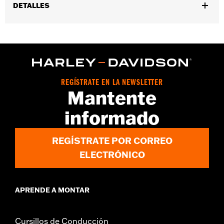
DETALLES
Género:
Hombres
Colección:
Willie G. Skull
GARANTÍA:
Garantía limitada de 90 días – Visita
www.h-
d.com/warranty
para más detalles
REGÍSTRATE EN LA NEWSLETTER
Mantente
informado
REGÍSTRATE POR CORREO
ELECTRÓNICO
APRENDE A MONTAR
Cursillos de Conducción