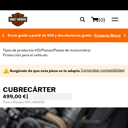
web accessibility
(0)
Envío gratis a partir de 50€ y devoluciones gratis -
Comprar Ahora
Tipos de productos HD
Piezas
Piezas de motocicleta
/
/
/
Protección para el vehículo
Comprobar compatibilidad
Asegúrate de que esta pieza se te adapta
CUBRECÁRTER
499,00 €
|
Pieza | Número SKU: 49000191