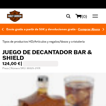
web accessibility
(0)
Envío gratis a partir de 50€ y devoluciones gratis -
Comprar Ahora
Tipos de productos HD
Artículos y regalos
Vasos y cristalería
/
/
JUEGO DE DECANTADOR BAR &
SHIELD
124,00 €
|
Pieza | Número SKU: 99325-21VX