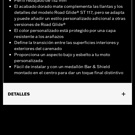
Perfil rebajado de 152 mm
El acabado dorado mate complementa las llantas y los
detalles del modelo Road Glide® ST 117, pero se adapta
y puede añadir un estilo personalizado adicional a otras
versiones de Road Glide®
El color personalizado está protegido por una capa
resistente a los arañazos
Define la transición entre las superficies interiores y
exteriores del carenado
Proporciona un aspecto bajo y esbelto a tu moto
personalizada
Fácil de instalar y con un medallón Bar & Shield
montado en el centro para dar un toque final distintivo
DETALLES
Compatible con los modelos '15-'24 Road Glide® (excepto '23 y
posteriores FLTRXSE, '24 y posteriores FLTRX y FLTRXSTSE) y
'23-'25 FLTRT.
Instrucciones de instalación
Se vende por unidades:
Cada una