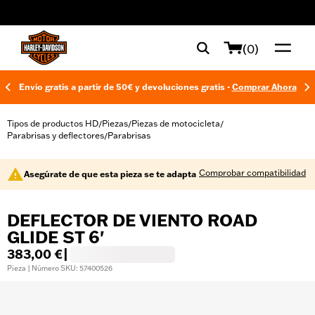
web accessibility
(0)
Envío gratis a partir de 50€ y devoluciones gratis -
Comprar Ahora
Tipos de productos HD
Piezas
Piezas de motocicleta
/
/
/
Parabrisas y deflectores
Parabrisas
/
Comprobar compatibilidad
Asegúrate de que esta pieza se te adapta
DEFLECTOR DE VIENTO ROAD
GLIDE ST 6'
383,00 €
|
Pieza | Número SKU: 57400526