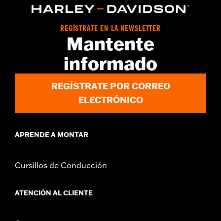
Material:
Fabricado en policarbonato endurecido
Anchura:
26.75 Inches
REGÍSTRATE EN LA NEWSLETTER
Contenido del embalaje:
Sólo parabrisas
Mantente
Altura total del parabrisas:
6.0
informado
REGÍSTRATE POR CORREO
ELECTRÓNICO
APRENDE A MONTAR
Cursillos de Conducción
ATENCIÓN AL CLIENTE