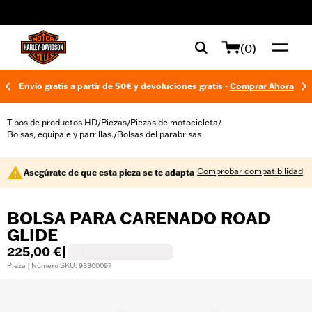
web accessibility
(0)
Envío gratis a partir de 50€ y devoluciones gratis -
Comprar Ahora
Tipos de productos HD
Piezas
Piezas de motocicleta
/
/
/
Bolsas, equipaje y parrillas.
Bolsas del parabrisas
/
Comprobar compatibilidad
Asegúrate de que esta pieza se te adapta
BOLSA PARA CARENADO ROAD
GLIDE
225,00 €
|
Pieza | Número SKU: 93300097