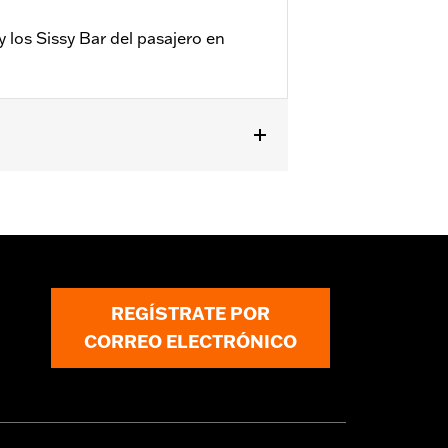
 los Sissy Bar del pasajero en
ijación e instrucciones de instalación
REGÍSTRATE POR
CORREO ELECTRÓNICO