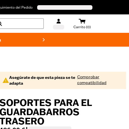
uimiento del Pedido
Carrito (0)
a
Bañado
Comprobar
Asegúrate de que esta pieza se te
compatibilidad
adapta
SOPORTES PARA EL
GUARDABARROS
TRASERO