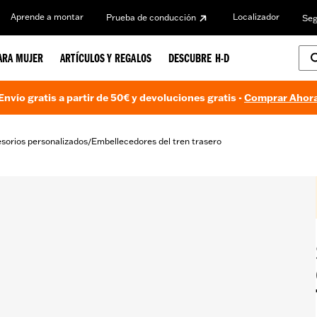
Aprende a montar
Localizador
Prueba de conducción
Seg
ARA MUJER
ARTÍCULOS Y REGALOS
DESCUBRE H-D
Envío gratis a partir de 50€ y devoluciones gratis -
Comprar Ahor
sorios personalizados
Embellecedores del tren trasero
/