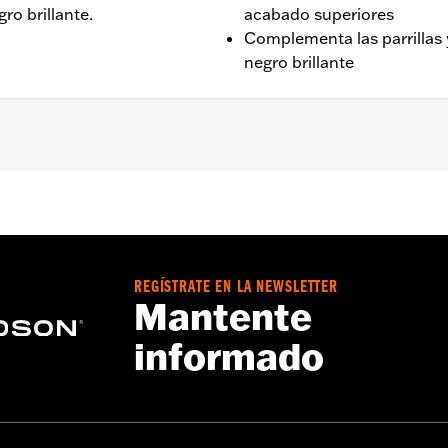
ro brillante.
acabado superiores
Complementa las parrillas y
negro brillante
teriores FLDE, FLHC, FLHCS y '24 FLI.
porte del guardabarros izquierdo y derecho, tornillería de f
REGÍSTRATE EN LA NEWSLETTER
Mantente
informado