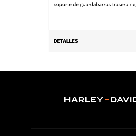
soporte de guardabarros trasero neg
DETALLES
Compatible con los modelos '18 y pos
Instrucciones de instalación
Se vende por unidades:
Par
Contenido del embalaje:
Tapas de so