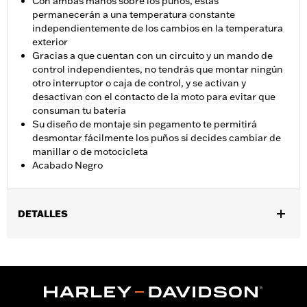
Con ambas manos sobre los puños, estas
permanecerán a una temperatura constante
independientemente de los cambios en la temperatura
exterior
Gracias a que cuentan con un circuito y un mando de
control independientes, no tendrás que montar ningún
otro interruptor o caja de control, y se activan y
desactivan con el contacto de la moto para evitar que
consuman tu batería
Su diseño de montaje sin pegamento te permitirá
desmontar fácilmente los puños si decides cambiar de
manillar o de motocicleta
Acabado Negro
DETALLES
Compatible con modelos ’02-’17 VRSC, ’96 y posteriores XL,
’08-’13 XR, ’96-’17 Dyna (excepto FXDLS) y ’96-’15 Softail (excepto
FLSTSE, FLSTNSE, y FXSBSE) y ’96-’07 Touring. ’14 y
posteriores XL, los modelos ’12-’17 Dyna y ’11-’15 Softail requieren
la compra por separado del kit de cableado N/P 72673-11. No