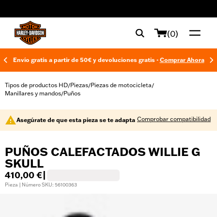
web accessibility
(0)
Envío gratis a partir de 50€ y devoluciones gratis -
Comprar Ahora
Tipos de productos HD
Piezas
Piezas de motocicleta
/
/
/
Manillares y mandos
Puños
/
Comprobar compatibilidad
Asegúrate de que esta pieza se te adapta
PUÑOS CALEFACTADOS WILLIE G
SKULL
410,00 €
|
Pieza | Número SKU: 56100363