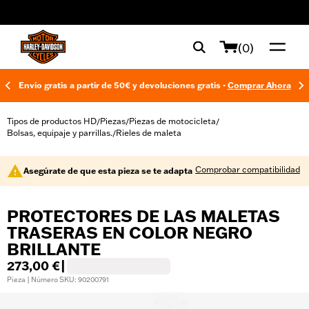
web accessibility
(0)
Envío gratis a partir de 50€ y devoluciones gratis -
Comprar Ahora
Tipos de productos HD
Piezas
Piezas de motocicleta
/
/
/
Bolsas, equipaje y parrillas.
Rieles de maleta
/
Comprobar compatibilidad
Asegúrate de que esta pieza se te adapta
PROTECTORES DE LAS MALETAS
TRASERAS EN COLOR NEGRO
BRILLANTE
273,00 €
|
Pieza | Número SKU: 90200791