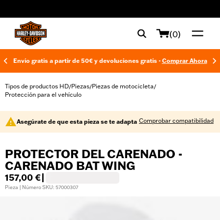
web accessibility
(0)
Envío gratis a partir de 50€ y devoluciones gratis -
Comprar Ahora
Tipos de productos HD
Piezas
Piezas de motocicleta
/
/
/
Protección para el vehículo
Comprobar compatibilidad
Asegúrate de que esta pieza se te adapta
PROTECTOR DEL CARENADO -
CARENADO BAT WING
157,00 €
|
Pieza | Número SKU: 57000307