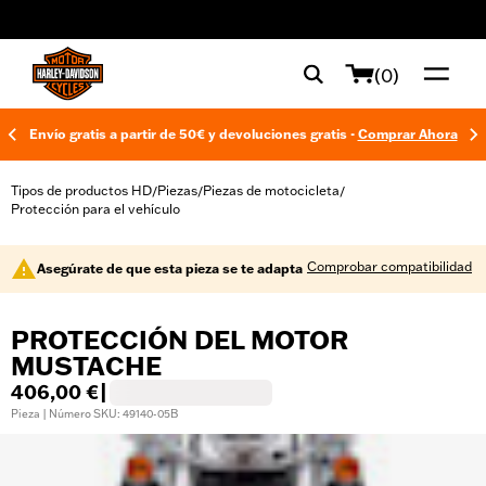
web accessibility
(0)
Envío gratis a partir de 50€ y devoluciones gratis -
Comprar Ahora
Tipos de productos HD
Piezas
Piezas de motocicleta
/
/
/
Protección para el vehículo
Comprobar compatibilidad
Asegúrate de que esta pieza se te adapta
PROTECCIÓN DEL MOTOR
MUSTACHE
406,00 €
|
Pieza | Número SKU: 49140-05B