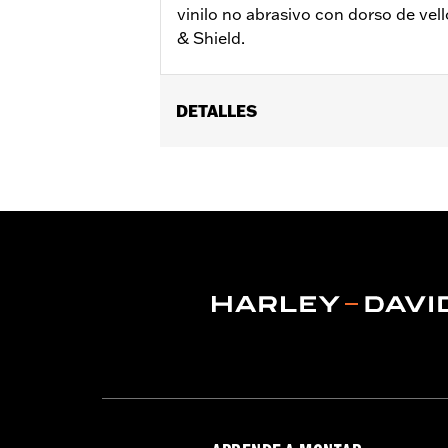
vinilo no abrasivo con dorso de vel
& Shield.
DETALLES
Compatible con los modelos Electra Gl
parabrisas N/P 59213-96.
Instrucciones de instalación
Se vende por unidades:
Cada una
Material:
Vinilo
Contenido del embalaje:
Protector 