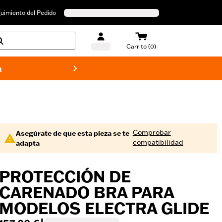
uimiento del Pedido
Carrito (0)
a
Bañado
Comprobar
Asegúrate de que esta pieza se te
compatibilidad
adapta
PROTECCIÓN DE
CARENADO BRA PARA
MODELOS ELECTRA GLIDE