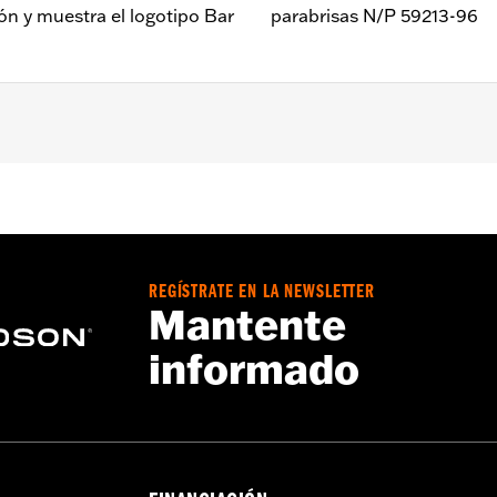
lón y muestra el logotipo Bar
parabrisas N/P 59213-96
ide®, Street Glide® y Trike ’96-’13. Requiere la compra po
REGÍSTRATE EN LA NEWSLETTER
de carenado
Mantente
informado