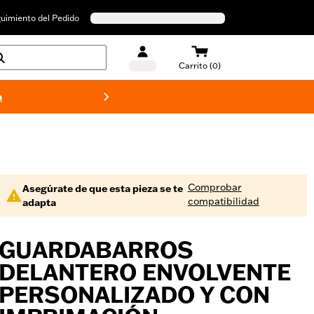
uimiento del Pedido
Carrito (0)
a
Bañado
Comprobar
Asegúrate de que esta pieza se te
compatibilidad
adapta
GUARDABARROS
DELANTERO ENVOLVENTE
PERSONALIZADO Y CON