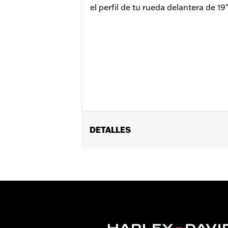
el perfil de tu rueda delantera de 19"
DETALLES
Compatible con los modelos Touring 
equipados con una combinación de lla
extremo del guardabarros N/P 596000
Instrucciones de instalación
Additional Colors Available
Se vende por unidades:
Cada una
Contenido del embalaje:
Guardabarro