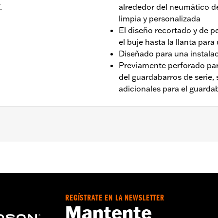
.
alrededor del neumático de
limpia y personalizada
El diseño recortado y de p
el buje hasta la llanta pa
Diseñado para una instalac
Previamente perforado para
del guardabarros de serie,
adicionales para el guardab
'14-'24 (excepto los modelos FLHXSE y FLTRXSE '23-'24 y
ntas y neumáticos de 17 pulgadas, 18 pulgadas o 19 pulgad
03 o 59600006. No compatible con los modelos Trike.
REGÍSTRATE EN LA NEWSLETTER
Mantente
s y tornillería de fijación