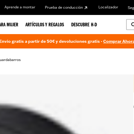
Aprende a montar
Localizador
Prueba de conducción
Seg
ARA MUJER
ARTÍCULOS Y REGALOS
DESCUBRE H-D
Envío gratis a partir de 50€ y devoluciones gratis -
Comprar Ahor
uardabarros