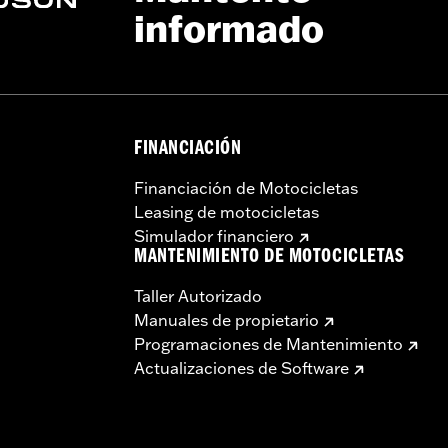
informado
 Go to
www.h-d.com/warranty
for full details
FINANCIACIÓN
Financiación de Motocicletas
Leasing de motocicletas
Simulador financiero
MANTENIMIENTO DE MOTOCICLETAS
Taller Autorizado
Manuales de propietario
Programaciones de Mantenimiento
Actualizaciones de Software