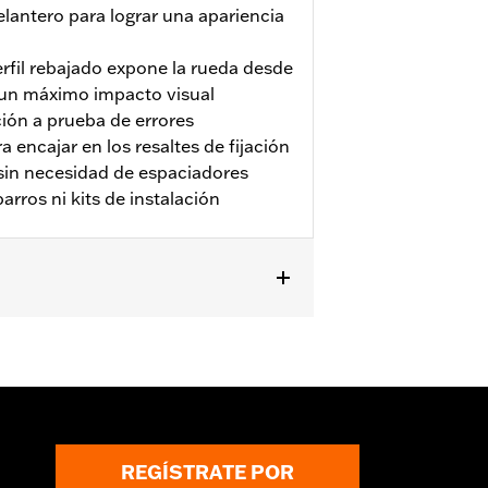
lantero para lograr una apariencia
erfil rebajado expone la rueda desde
ra un máximo impacto visual
ión a prueba de errores
 encajar en los resaltes de fijación
 sin necesidad de espaciadores
arros ni kits de instalación
 FLHX, FLTRX y FLTRXSTSE '24)
as. No compatible con el conjunto de
REGÍSTRATE POR