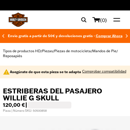
web accessibility
(0)
Envío gratis a partir de 50€ y devoluciones gratis -
Comprar Ahora
Tipos de productos HD
Piezas
Piezas de motocicleta
Mandos de Pie
/
/
/
/
Reposapiés
Comprobar compatibilidad
Asegúrate de que esta pieza se te adapta
ESTRIBERAS DEL PASAJERO
WILLIE G SKULL
120,00 €
|
Pieza | Número SKU: 50500858