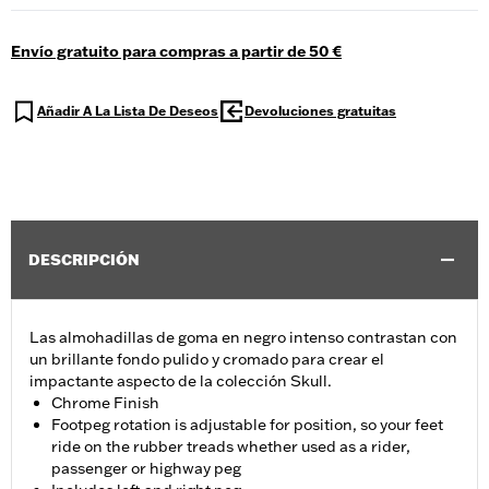
Envío gratuito para compras a partir de 50 €
Añadir A La Lista De Deseos
Devoluciones gratuitas
DESCRIPCIÓN
Las almohadillas de goma en negro intenso contrastan con
un brillante fondo pulido y cromado para crear el
impactante aspecto de la colección Skull.
Chrome Finish
Footpeg rotation is adjustable for position, so your feet
ride on the rubber treads whether used as a rider,
passenger or highway peg