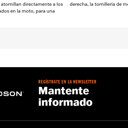
 atornillan directamente a los
derecha, la tornillería de m
ados en la moto, para una
teriores RH975 y '23 y posteriores RH975S.
 las estriberas izquierda y derecha, tornillería de montaje, 
REGÍSTRATE EN LA NEWSLETTER
Mantente
informado