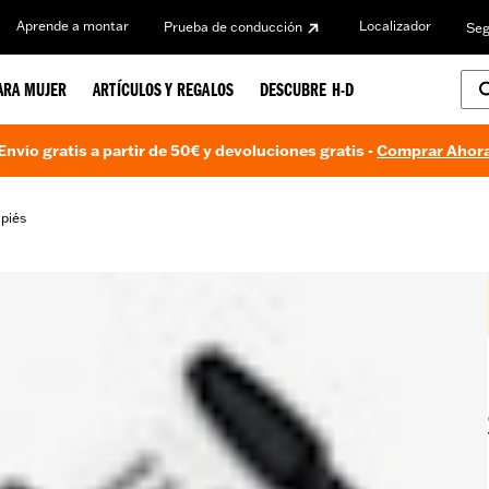
Aprende a montar
Localizador
Prueba de conducción
Seg
ARA MUJER
ARTÍCULOS Y REGALOS
DESCUBRE H-D
Envío gratis a partir de 50€ y devoluciones gratis -
Comprar Ahor
piés