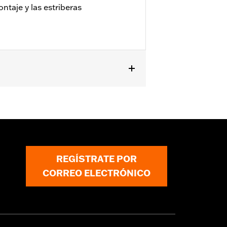
ontaje y las estriberas
estriberas e instrucciones de
REGÍSTRATE POR
CORREO ELECTRÓNICO