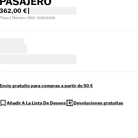
PASAJERO
362,00 €
|
Pieza | Número SKU: 50502434
Envío gratuito para compras a partir de 50 €
Añadir A La Lista De Deseos
Devoluciones gratuitas