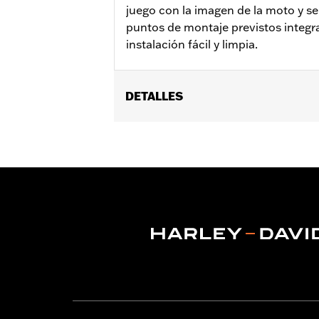
juego con la imagen de la moto y se
puntos de montaje previstos integr
instalación fácil y limpia.
DETALLES
Compatible con los modelos '22 y pos
Instrucciones de instalación
Se vende por unidades:
Par
Contenido del embalaje:
Soportes de
instalación