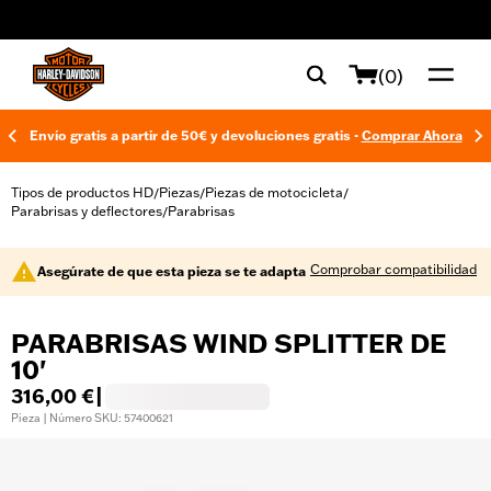
web accessibility
(0)
Envío gratis a partir de 50€ y devoluciones gratis -
Comprar Ahora
Tipos de productos HD
Piezas
Piezas de motocicleta
/
/
/
Parabrisas y deflectores
Parabrisas
/
Comprobar compatibilidad
Asegúrate de que esta pieza se te adapta
PARABRISAS WIND SPLITTER DE
10'
316,00 €
|
Pieza | Número SKU: 57400621