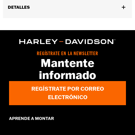
DETALLES
Compatible con los modelos '23 y posteriores FLTRXSE, '24 y
posteriores FLTRX, FLTRXSTSE y '26 FLTRT y FLTRXL.
Instrucciones de instalación
Anchura:
24 Inches
REGÍSTRATE EN LA NEWSLETTER
Mantente
informado
REGÍSTRATE POR CORREO
ELECTRÓNICO
APRENDE A MONTAR