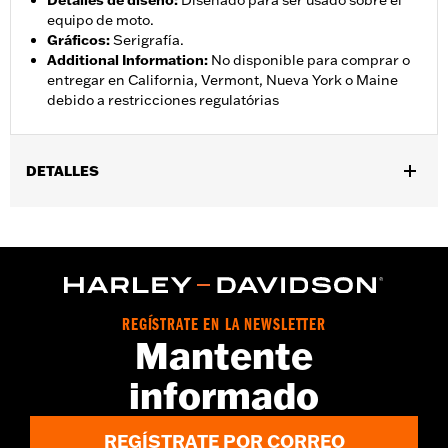
Detalles de diseño
:
Diseñado para ser usado sobre el
equipo de moto.
Gráficos
:
Serigrafía.
Additional Information
:
No disponible para comprar o
entregar en California, Vermont, Nueva York o Maine
debido a restricciones regulatórias
DETALLES
Género:
Mujeres
,
,
Características funcionales:
Impermeable
Transpirable
,
,
,
Costura sellada
Cintura ajustable
Cremallera interior
,
Reflexivo
Bolsillos con cremallera
Pant Style:
Traditional
REGÍSTRATE EN LA NEWSLETTER
Shop To Be:
Dry
Mantente
Material:
Nylon
informado
REGÍSTRATE POR CORREO