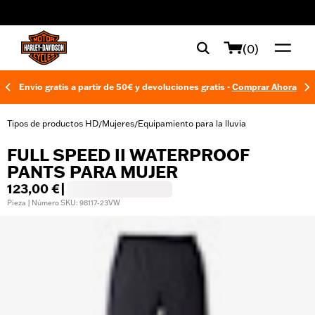
web accessibility
(0)
Envío gratis a partir de 50€ y devoluciones gratis -
Comprar Ahora
Tipos de productos HD
Mujeres
Equipamiento para la lluvia
/
/
FULL SPEED II WATERPROOF
PANTS PARA MUJER
123,00 €
|
Pieza | Número SKU: 98117-23VW