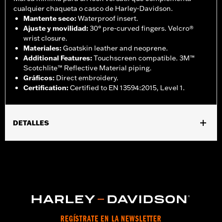
cualquier chaqueta o casco de Harley-Davidson.
Mantente seco
:
Waterproof insert.
Ajuste y movilidad
:
30° pre-curved fingers. Velcro®
wrist closure.
Materiales
:
Goatskin leather and neoprene.
Additional Features
:
Touchscreen compatible. 3M™
Scotchlite™ Reflective Material piping.
Gráficos
:
Direct embroidery.
Certification
:
Certified to EN 13594:2015, Level 1.
DETALLES
Género:
Hombres
,
Características funcionales:
Impermeable
Dedos
,
,
precurvados
Compatible con pantallas tÃ¡ctiles
Reflexivo
Impermeable:
Sí
GARANTÍA:
2 year limited warranty – Go to
www.h-
d.com/warranty
for full details
Glove Style:
Gauntlet
REGÍSTRATE EN LA NEWSLETTER