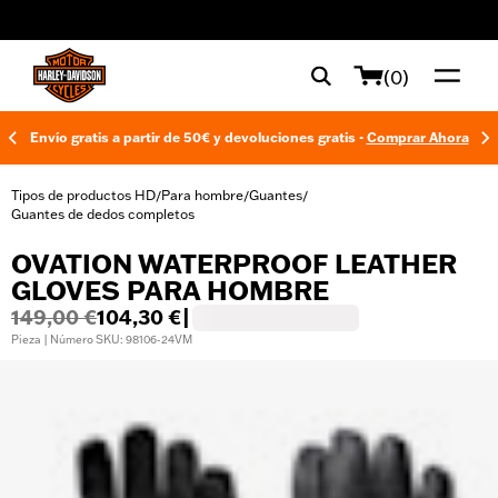
web accessibility
(0)
Envío gratis a partir de 50€ y devoluciones gratis -
Comprar Ahora
Tipos de productos HD
Para hombre
Guantes
/
/
/
Guantes de dedos completos
OVATION WATERPROOF LEATHER
GLOVES PARA HOMBRE
149,00 €
104,30 €
|
Pieza | Número SKU: 98106-24VM