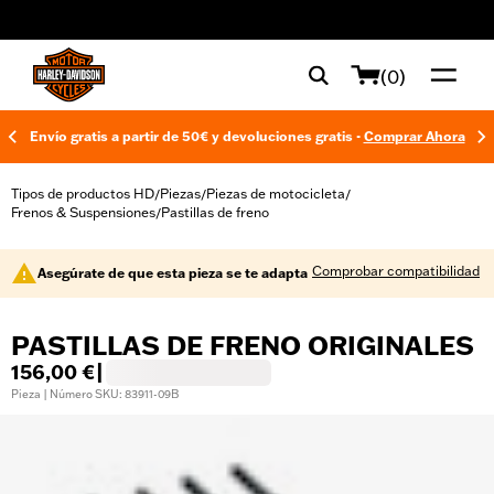
web accessibility
(0)
Envío gratis a partir de 50€ y devoluciones gratis -
Comprar Ahora
Tipos de productos HD
Piezas
Piezas de motocicleta
/
/
/
Frenos & Suspensiones
Pastillas de freno
/
Comprobar compatibilidad
Asegúrate de que esta pieza se te adapta
PASTILLAS DE FRENO ORIGINALES
156,00 €
|
Pieza | Número SKU: 83911-09B