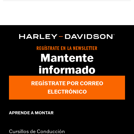
Compatible con los modelos Trike ’09-’13.
Posición en la moto:
Trasero
Se vende por unidades:
Par
Contenido del embalaje:
Un juego de pastillas de freno
REGÍSTRATE EN LA NEWSLETTER
Mantente
informado
REGÍSTRATE POR CORREO
ELECTRÓNICO
APRENDE A MONTAR
Cursillos de Conducción