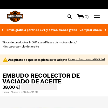
web accessibility
(0)
Envío gratis a partir de 50€ y devoluciones gratis -
Comprar Ahora
Tipos de productos HD
Piezas
Piezas de motocicleta
/
/
/
Kits para cambio de aceite
Comprobar compatibilidad
Asegúrate de que esta pieza se te adapta
EMBUDO RECOLECTOR DE
VACIADO DE ACEITE
38,00 €
|
Pieza | Número SKU: 63794-10