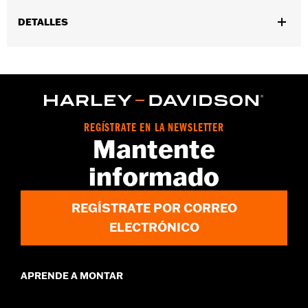
DETALLES
Compatible con los modelos XL ’04 y posteriores, XR ’08-’13,
Dyna® ’99-’17, Touring ’99-’16 y Trike ’09-’16.
Instrucciones de instalación
Se vende por unidades:
Cada una
Contenido del embalaje:
1 recolector de aceite de plástico y 1
REGÍSTRATE EN LA NEWSLETTER
manguera de goma
Mantente
informado
REGÍSTRATE POR CORREO
ELECTRÓNICO
APRENDE A MONTAR